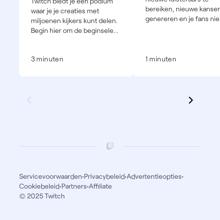
Twitch biedt je een podium
bereiken, nieuwe kansen
waar je je creaties met
genereren en je fans ni
miljoenen kijkers kunt delen.
manieren te bieden om j
Begin hier om de beginselen
rechtstreeks te steunen
te leren.
3 minuten
1 minuten
Servicevoorwaarden
•
Privacybeleid
•
Advertentieopties
•
Cookiebeleid
•
Partners
•
Affiliate
© 2025 Twitch