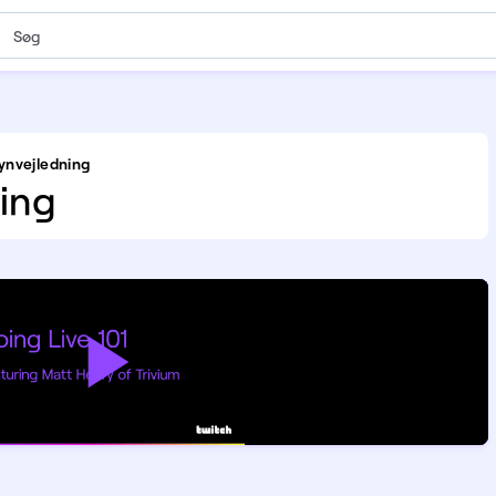
ynvejledning
ing