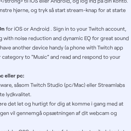
n</strong>
til iOS eller Android, og log ind på din konto.
enstre hjørne, og tryk så start stream-knap for at starte
On
for
iOS
or
Android
. Sign in to your Twitch account,
ng with noise reduction and dynamic EQ for great sound
have another device handy (a phone with
Twitch app
r category to "Music” and read and respond to your
c eller pc:
are, såsom Twitch Studio (pc/Mac) eller Streamlabs
e lydkvalitet.
gøre det let og hurtigt for dig at komme i gang med at
ingen vil gennemgå opsætningen af dit webcam og