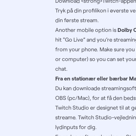
Download
<strong>Twitch-appe
Tryk på din profilikon i øverste v
din første stream.
Another mobile option is
Dolby 
hit "Go Live” and you’re streami
from your phone. Make sure you 
or computer) so you can set you
chat.
Fra en stationær eller bærbar Ma
Du kan downloade streamingsoftw
OBS (pc/Mac), for at få den bedst
Twitch Studio
er designet til at 
streame. Twitch Studio-vejledn
lydinputs for dig.