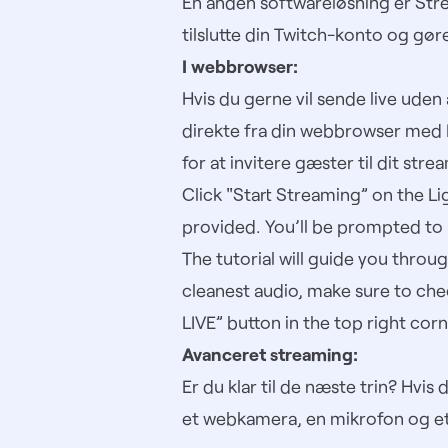
En anden softwareløsning er
Str
tilslutte din Twitch-konto og gøre
I webbrowser:
Hvis du gerne vil sende live uden
direkte fra din webbrowser med
for at invitere gæster til dit stre
Click "Start Streaming” on the L
provided. You’ll be prompted to 
The tutorial will guide you thro
cleanest audio, make sure to ch
LIVE” button in the top right corn
Avanceret streaming:
Er du klar til de næste trin? Hvi
et webkamera, en mikrofon og et 