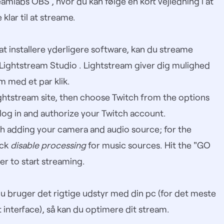
eamlabs OBS
, hvor du kan følge en kort vejledning i at
 klar til at streame.
 at installere yderligere software, kan du streame
Lightstream Studio
. Lightstream giver dig mulighed
am med et par klik.
ightstream site, then choose Twitch from the options
log in and authorize your Twitch account.
ugh adding your camera and audio source; for the
eck
disable processing
for music sources. Hit the "GO
er to start streaming.
s du bruger det rigtige udstyr med din pc (for det meste
interface), så kan du optimere dit stream.