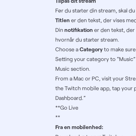
Tilpas dit stream
Før du starter din stream, skal du
Titlen
er den tekst, der vises med
Din
notifikation
er den tekst, der 
hvornår du starter stream.
Choose a
Category
to make sure 
Setting your category to "Music” 
Music section.
From a Mac or PC, visit your
Str
the Twitch mobile app, tap your p
Dashboard.”
**Go Live
**
Fra en mobilenhed: