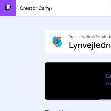
Creator Camp
Ruter
→
Musik på Twitch
→
L
Lynvejledn