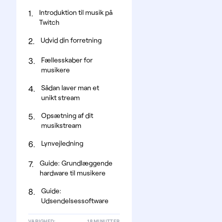
Introduktion til musik på
1.
Twitch
Udvid din forretning
2.
Fællesskaber for
3.
musikere
Sådan laver man et
4.
unikt stream
Opsætning af dit
5.
musikstream
Lynvejledning
6.
Guide: Grundlæggende
7.
hardware til musikere
Guide:
8.
Udsendelsessoftware
VARIGHED:
18 MINUTTER