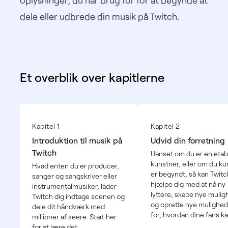
oplysninger, du har brug for for at begynde at
dele eller udbrede din musik på Twitch.
Et overblik over kapitlerne
Kapitel 1
Kapitel 2
Introduktion til musik på
Udvid din forretning
Twitch
Uanset om du er en etab
kunstner, eller om du kun
Hvad enten du er producer,
er begyndt, så kan Twitc
sanger og sangskriver eller
hjælpe dig med at nå ny
instrumentalmusiker, lader
lyttere, skabe nye muli
Twitch dig indtage scenen og
og oprette nye mulighed
dele dit håndværk med
for, hvordan dine fans k
millioner af seere. Start her
støtte dig direkte.
for at lære det