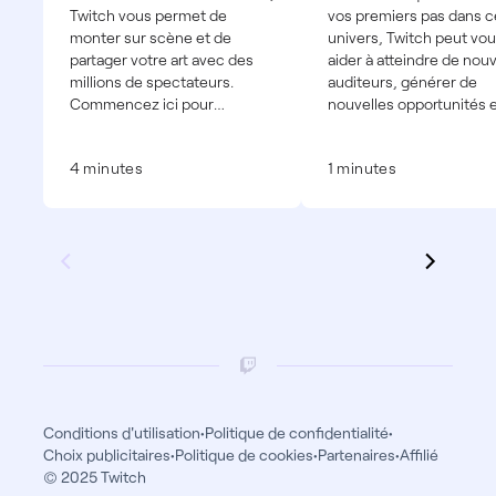
Twitch vous permet de
vos premiers pas dans c
monter sur scène et de
univers, Twitch peut vo
partager votre art avec des
aider à atteindre de nou
millions de spectateurs.
auditeurs, générer de
Commencez ici pour
nouvelles opportunités 
apprendre les bases.
donner de nouveaux mo
à vos fans de vous soute
4 minutes
1 minutes
directement.
Conditions d'utilisation
•
Politique de confidentialité
•
Choix publicitaires
•
Politique de cookies
•
Partenaires
•
Affilié
© 2025 Twitch