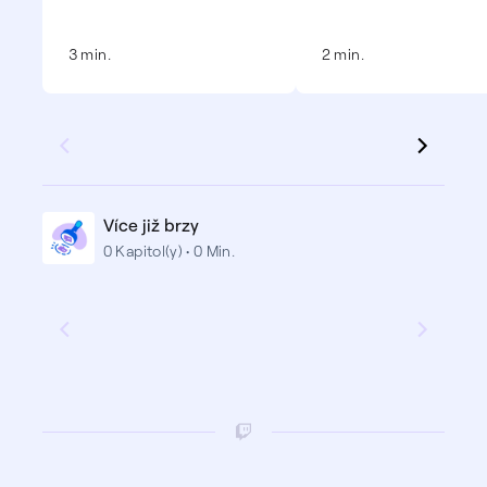
3 min.
2 min.
Více již brzy
0 Kapitol(y) • 0 Min.