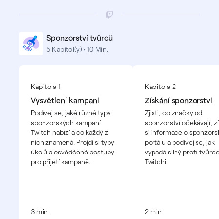
Sponzorství tvůrců
5 Kapitol(y) • 10 Min.
Kapitola 1
Kapitola 2
Vysvětlení kampaní
Získání sponzorství
Podívej se, jaké různé typy
Zjisti, co značky od
sponzorských kampaní
sponzorství očekávají, zí
Twitch nabízí a co každý z
si informace o sponzor
nich znamená. Projdi si typy
portálu a podívej se, jak
úkolů a osvědčené postupy
vypadá silný profil tvůrc
pro přijetí kampaně.
Twitchi.
3 min.
2 min.