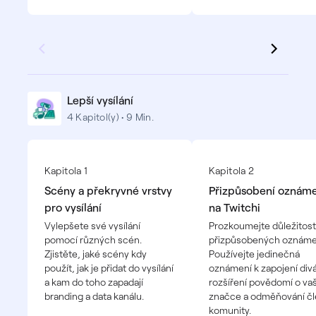
Lepší vysílání
4 Kapitol(y) • 9 Min.
Kapitola 1
Kapitola 2
Scény a překryvné vrstvy
Přizpůsobení oznáme
pro vysílání
na Twitchi
Vylepšete své vysílání
Prozkoumejte důležitost
pomocí různých scén.
přizpůsobených oznáme
Zjistěte, jaké scény kdy
Používejte jedinečná
použít, jak je přidat do vysílání
oznámení k zapojení div
a kam do toho zapadají
rozšíření povědomí o vaš
branding a data kanálu.
značce a odměňování č
komunity.