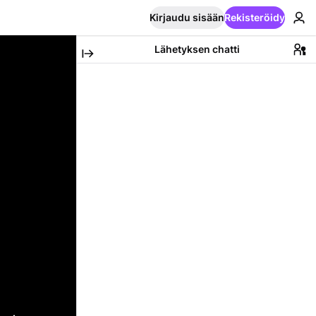
Kirjaudu sisään
Rekisteröidy
Lähetyksen chatti