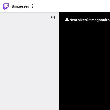
⌥
P
Böngészés
Nem sikerült meghatáro