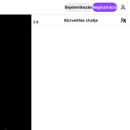
Bejelentkezés
Regisztráció
Közvetítés chatje