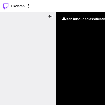
⌥
P
Bladeren
Kan inhoudsclassificati