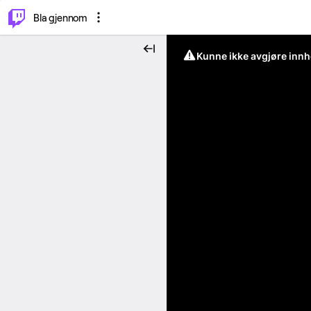
⌥
P
Bla gjennom
Kunne ikke avgjøre innh