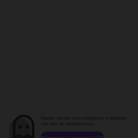
Sajnos, hacsak nincs időgéped, a tartalom
már nem áll rendelkezésre.
Böngészés a csatornák között