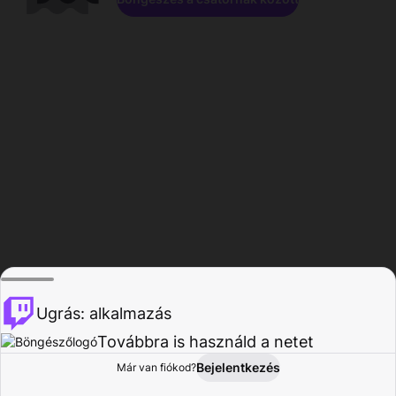
Ugrás: alkalmazás
Továbbra is használd a netet
Bejelentkezés
Már van fiókod?
Főoldal
Böngészés
Tevékenység
Profil