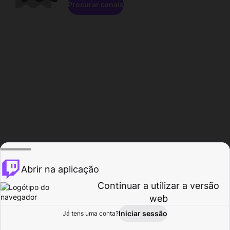
Procurar canais
Abrir na aplicação
Continuar a utilizar a versão
web
Iniciar sessão
Já tens uma conta?
Página inicial
Procurar
Atividade
Perfil