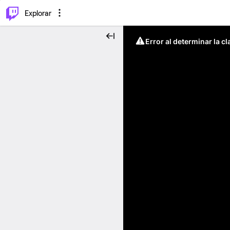
⌥
P
Explorar
Error al determinar la c