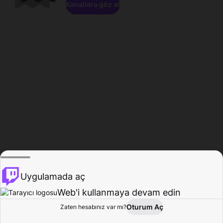
Kanallara göz at
Uygulamada aç
Web'i kullanmaya devam edin
Oturum Aç
Zaten hesabınız var mı?
Ana Sayfa
Gözat
Aktivite
Profil