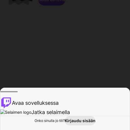
Avaa sovelluksessa
Jatka selaimella
Kirjaudu sisään
Onko sinulla jo tili?
Koti
Selaa
Toiminta
Profiili