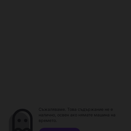
Съжаляваме. Това съдържание не е
налично, освен ако нямате машина на
времето.