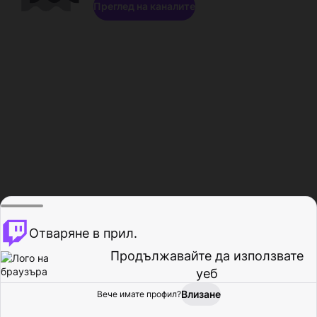
Преглед на каналите
Отваряне в прил.
Продължавайте да използвате
уеб
Влизане
Вече имате профил?
Начало
Преглед
Активност
Профил