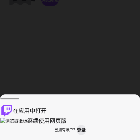
在应用中打开
继续使用网页版
登录
已拥有账户？
主页
浏览
活动纪录
个人资料