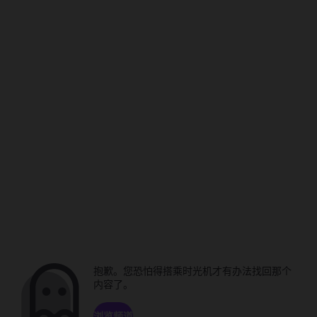
抱歉。您恐怕得搭乘时光机才有办法找回那个
内容了。
浏览频道