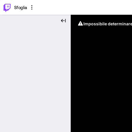
⌥
P
Sfoglia
Impossibile determinare