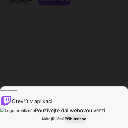
Otevřít v aplikaci
Používejte dál webovou verzi
Přihlásit se
Máte již účet?
Domů
Procházet
Aktivita
Profil