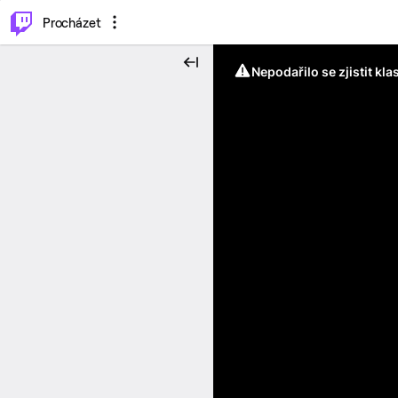
..
⌥
P
Procházet
Nepodařilo se zjistit kla