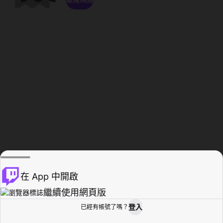
在 App 中開啟
繼續使用網頁版
登入
已經有帳號了嗎？
創作者基地
瀏覽
活動紀錄
個人檔案