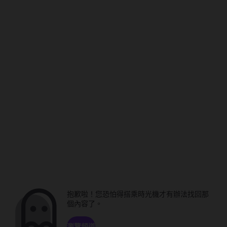
抱歉啦！您恐怕得搭乘時光機才有辦法找回那
個內容了。
瀏覽頻道