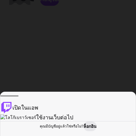
เปิดในแอพ
ใช้งานเว็บต่อไป
ล็อกอิน
คุณมีบัญชีอยู่แล้วใช่หรือไม่?
หน้าแรก
เรียกดู
กิจกรรม
โปรไฟล์