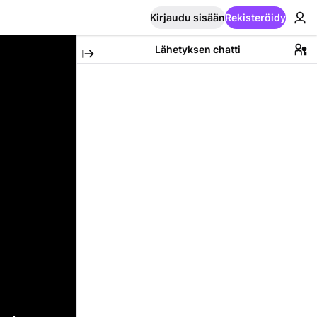
Kirjaudu sisään
Rekisteröidy
Lähetyksen chatti