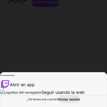
Explorar canales
Abrir en app
Seguir usando la web
Iniciar sesión
Página del
¿Ya tienes una cuenta?
Explorar
Actividad
Perfil
Creador