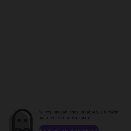
Sajnos, hacsak nincs időgéped, a tartalom
már nem áll rendelkezésre.
Böngészés a csatornák között