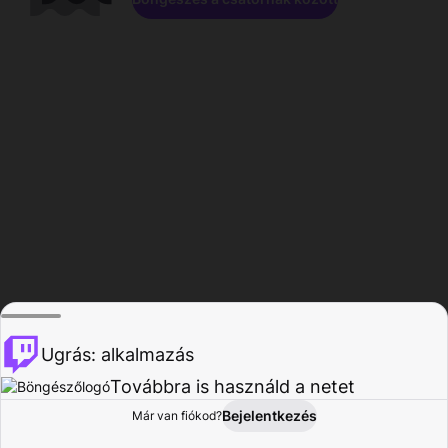
Ugrás: alkalmazás
Továbbra is használd a netet
Bejelentkezés
Már van fiókod?
Főoldal
Böngészés
Tevékenység
Profil