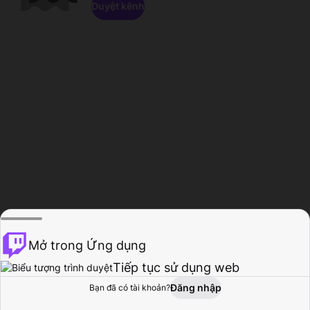
Duyệt kênh
Mở trong Ứng dụng
Tiếp tục sử dụng web
Đăng nhập
Bạn đã có tài khoản?
Trang chủ
Duyệt
Hoạt động
Hồ sơ