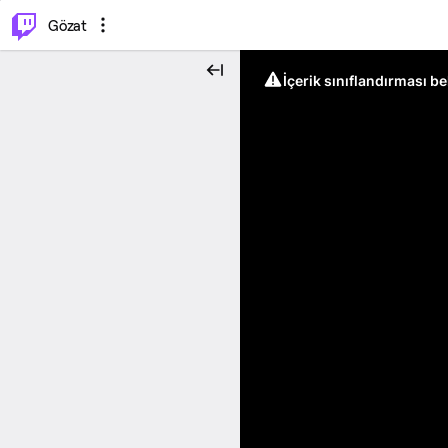
⌥
P
Gözat
İçerik sınıflandırması b