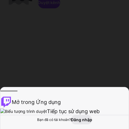
Duyệt kênh
Mở trong Ứng dụng
Tiếp tục sử dụng web
Đăng nhập
Bạn đã có tài khoản?
Trang chủ
Duyệt
Hoạt động
Hồ sơ