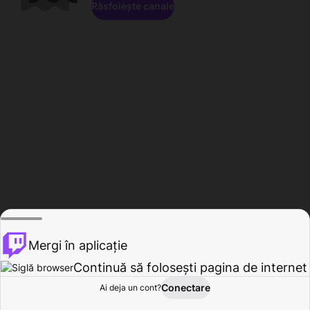
Răsfoiește canale
Mergi în aplicație
Continuă să folosești pagina de internet
Conectare
Ai deja un cont?
Acasă
Răsfoire
Activitate
Profil