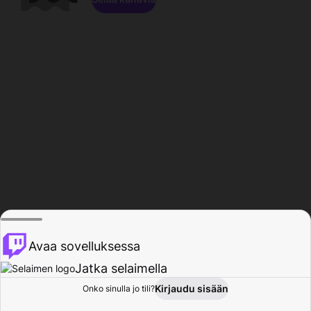
Avaa sovelluksessa
Jatka selaimella
Kirjaudu sisään
Onko sinulla jo tili?
Koti
Selaa
Toiminta
Profiili