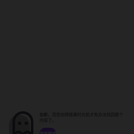
抱歉。您恐怕得搭乘时光机才有办法找回那个
内容了。
浏览频道