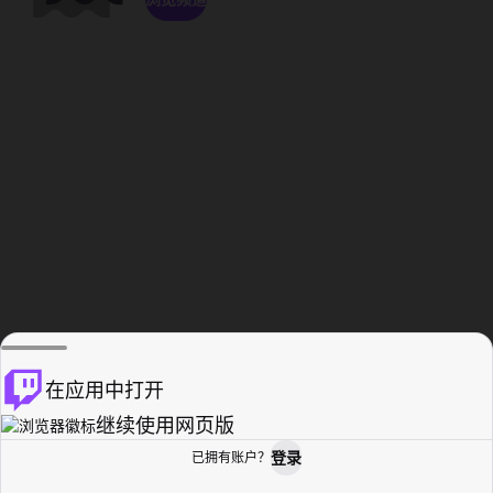
在应用中打开
继续使用网页版
登录
已拥有账户？
主页
浏览
活动纪录
个人资料