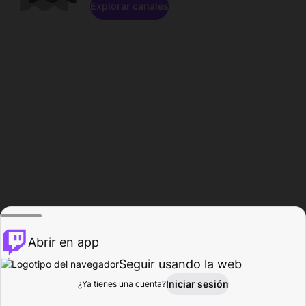
Explorar canales
Abrir en app
Seguir usando la web
Iniciar sesión
Página del
¿Ya tienes una cuenta?
Explorar
Actividad
Perfil
Creador