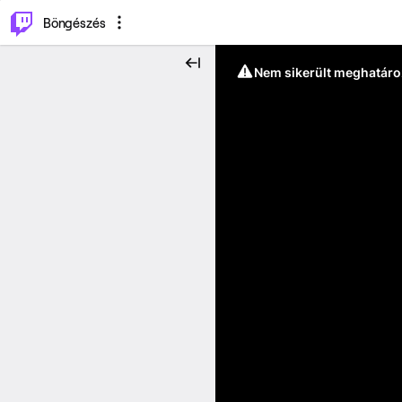
⌥
P
Böngészés
Nem sikerült meghatáro