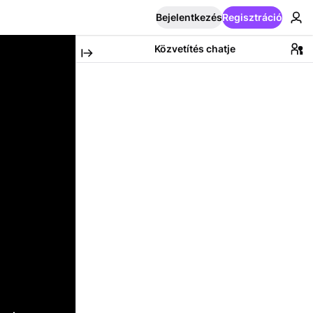
Bejelentkezés
Regisztráció
Közvetítés chatje