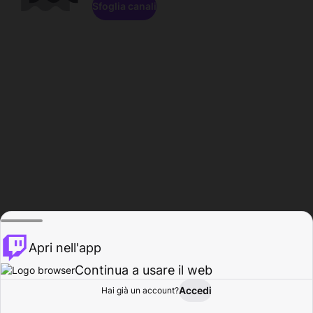
Sfoglia canali
Apri nell'app
Continua a usare il web
Accedi
Hai già un account?
Base
Sfoglia
Attività
Profilo