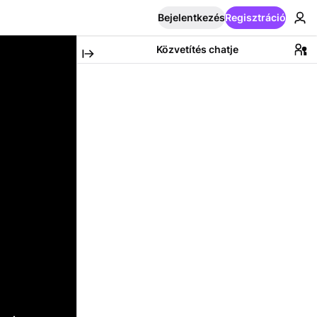
Bejelentkezés
Regisztráció
Közvetítés chatje