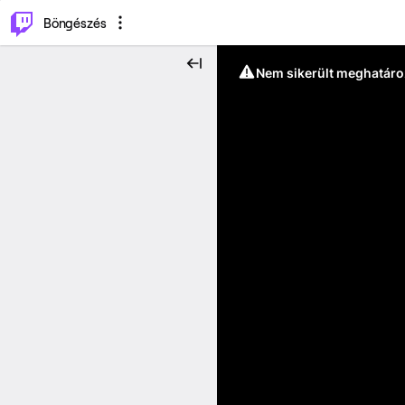
⌥
P
Böngészés
Nem sikerült meghatáro