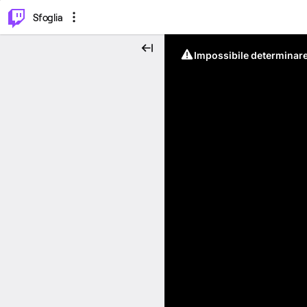
⌥
P
Sfoglia
Impossibile determinare