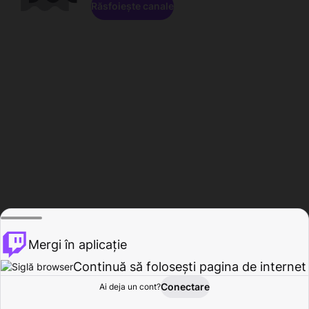
Răsfoiește canale
Mergi în aplicație
Continuă să folosești pagina de internet
Conectare
Ai deja un cont?
Acasă
Răsfoire
Activitate
Profil