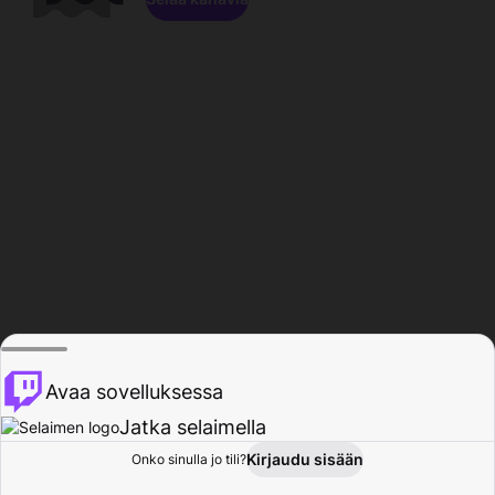
Avaa sovelluksessa
Jatka selaimella
Kirjaudu sisään
Onko sinulla jo tili?
Koti
Selaa
Toiminta
Profiili