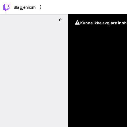
⌥
P
Bla gjennom
Kunne ikke avgjøre innh