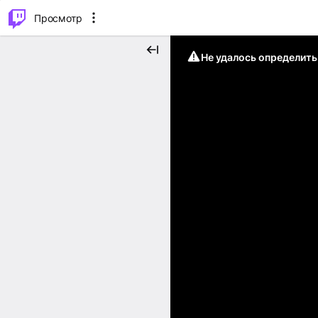
.
⌥
P
Просмотр
Не удалось определит