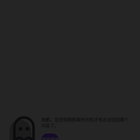
抱歉。您恐怕得搭乘时光机才有办法找回那个
内容了。
浏览频道