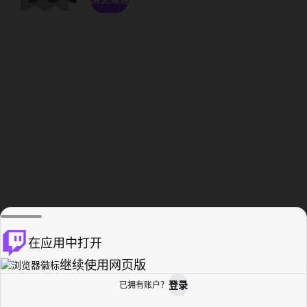
在应用中打开
继续使用网页版
登录
已拥有账户？
主页
浏览
活动纪录
个人资料