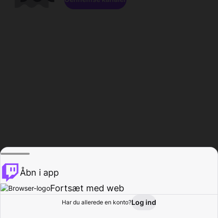
Åbn i app
Fortsæt med web
Log ind
Har du allerede en konto?
Hjem
Gennemse
Aktivitet
Profil