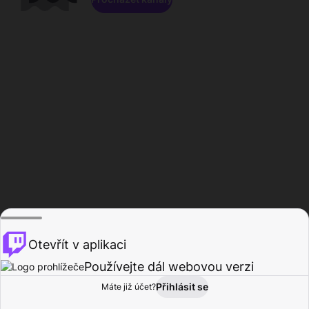
Otevřít v aplikaci
Používejte dál webovou verzi
Přihlásit se
Máte již účet?
Domů
Procházet
Aktivita
Profil