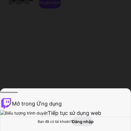
Duyệt kênh
Mở trong Ứng dụng
Tiếp tục sử dụng web
Đăng nhập
Bạn đã có tài khoản?
Trang chủ
Duyệt
Hoạt động
Hồ sơ