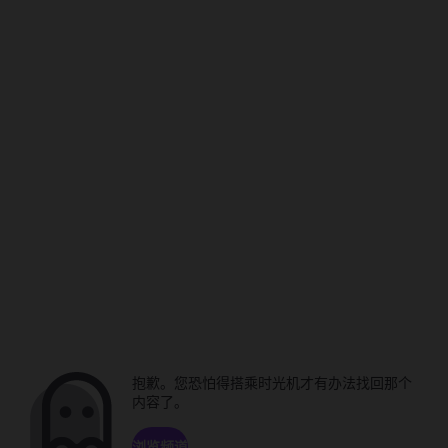
抱歉。您恐怕得搭乘时光机才有办法找回那个
内容了。
浏览频道