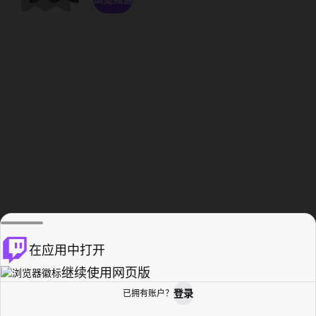
在应用中打开
继续使用网页版
登录
已拥有账户？
主页
浏览
活动纪录
个人资料