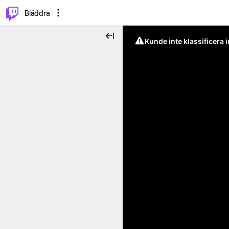
⌥
P
Bläddra
Kunde inte klassificera 