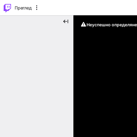
м...
⌥
P
Преглед
Неуспешно определяне