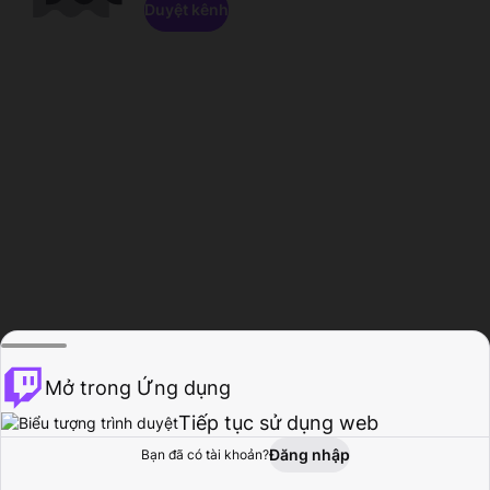
Duyệt kênh
Mở trong Ứng dụng
Tiếp tục sử dụng web
Đăng nhập
Bạn đã có tài khoản?
Trang chủ
Duyệt
Hoạt động
Hồ sơ