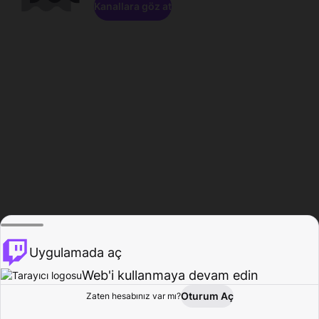
Kanallara göz at
Uygulamada aç
Web'i kullanmaya devam edin
Oturum Aç
Zaten hesabınız var mı?
Ana Sayfa
Gözat
Aktivite
Profil