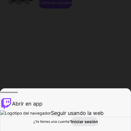
Explorar canales
Abrir en app
Seguir usando la web
Iniciar sesión
Página del
¿Ya tienes una cuenta?
Explorar
Actividad
Perfil
Creador