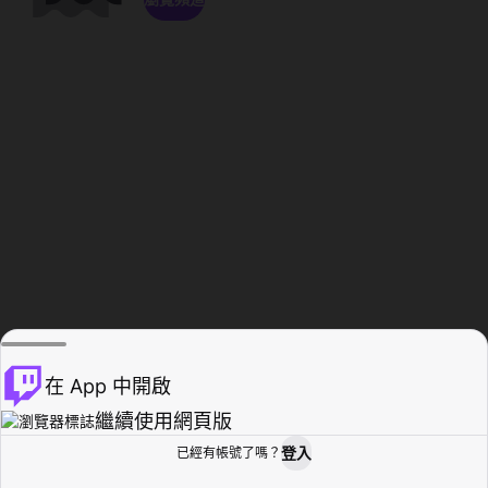
在 App 中開啟
繼續使用網頁版
登入
已經有帳號了嗎？
創作者基地
瀏覽
活動紀錄
個人檔案