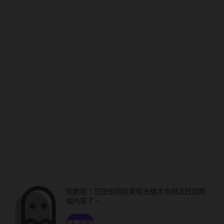
抱歉啦！您恐怕得搭乘時光機才有辦法找回那
個內容了。
瀏覽頻道